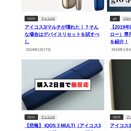
IQOS
アイコス3
glo
グロ
アイコス3/マルチが壊れた！？そん
【2019
な場合はデバイスリセットを試すべ
ロー）専
し
を紹介！
2019年1月17日
2019年1月
IQOS
アイコス3
IQOS
ア
【悲報】 IQOS 3 MULTI（アイコス3
アイコス