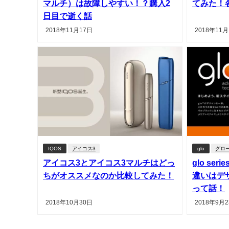
マルチ）は故障しやすい！？購入2
てみた！
日目で逝く話
2018年11月17日
2018年11月
IQOS
アイコス3
glo
グロ
アイコス3とアイコス3マルチはどっ
glo se
ちがオススメなのか比較してみた！
違いはデ
って話！
2018年10月30日
2018年9月