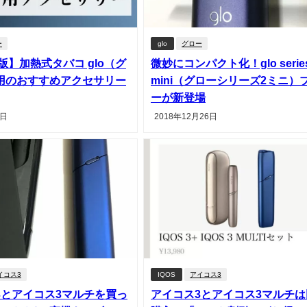
ー
glo
グロー
年版】加熱式タバコ glo（グ
微妙にコンパクト化！glo series
用のおすすめアクセサリー
mini（グローシリーズ2ミニ）
ーが新登場
4日
2018年12月26日
イコス3
IQOS
アイコス3
3とアイコス3マルチを買っ
アイコス3とアイコス3マルチは