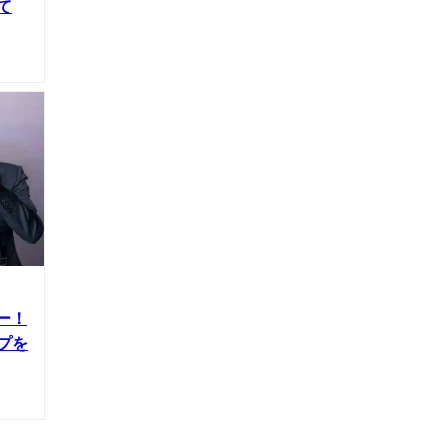
て
ー！
プを