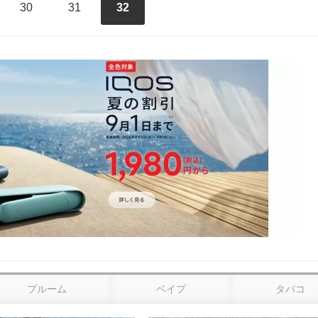
30
31
32
プルーム
ベイプ
タバコ