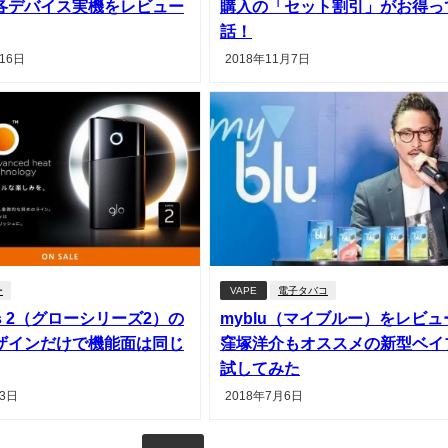
各デバイス実機をレビュー
購入の「セット割引」がお得っ
話！
16日
2018年11月7日
ー
VAPE
電子タバコ
ries 2（グローシリーズ2）の
myblu（マイブルー）をレビュ
ザインだけで機能面は同じ
窪塚洋介もオススメの新型ベイ
試してみた
23日
2018年7月6日