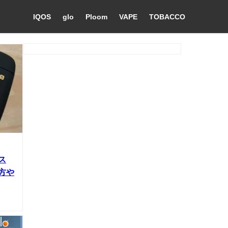
IQOS
glo
Ploom
VAPE
TOBACCO
ス
い方や