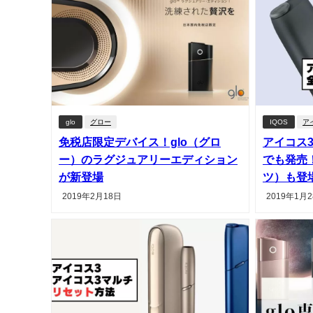
glo
グロー
IQOS
ア
免税店限定デバイス！glo（グロ
アイコス
ー）のラグジュアリーエディション
でも発売
が新登場
ツ）も登
2019年2月18日
2019年1月