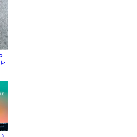
っ
なレ
リミ