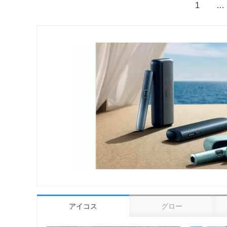
1
…
アイコス
グロー