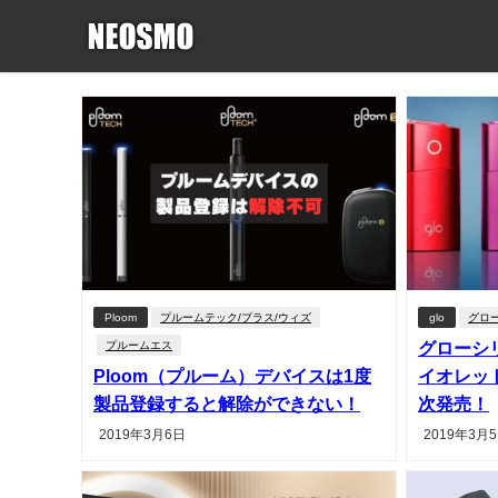
Ploom
プルームテック/プラス/ウィズ
glo
グロ
プルームエス
グローシ
Ploom（プルーム）デバイスは1度
イオレット
製品登録すると解除ができない！
次発売！
2019年3月6日
2019年3月