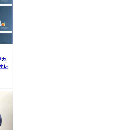
定カ
オレ