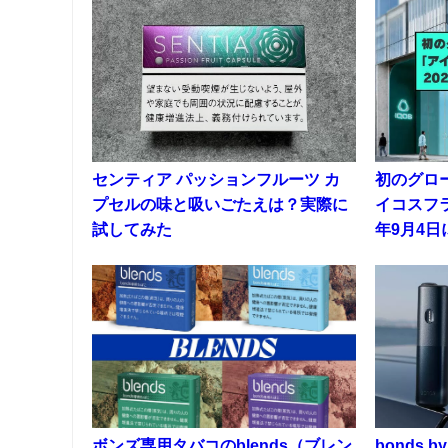
センティア パッションフルーツ カ
初のグロ
プセルの味と吸いごたえは？実際に
イコスフラ
試してみた
年9月4
ボンズ専用タバコのblends（ブレン
bonds 