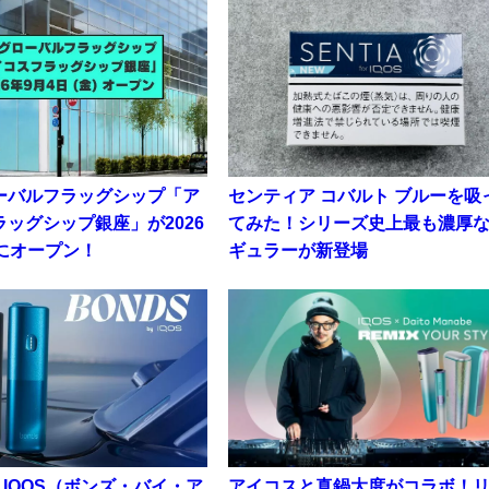
ーバルフラッグシップ「ア
センティア コバルト ブルーを吸
ッグシップ銀座」が2026
てみた！シリーズ史上最も濃厚
日にオープン！
ギュラーが新登場
by IQOS（ボンズ・バイ・ア
アイコスと真鍋大度がコラボ！