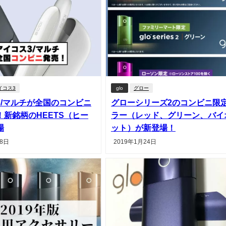
イコス3
glo
グロー
3/マルチが全国のコンビニ
グローシリーズ2のコンビニ限
！新銘柄のHEETS（ヒー
ラー（レッド、グリーン、バイ
場
ット）が新登場！
28日
2019年1月24日