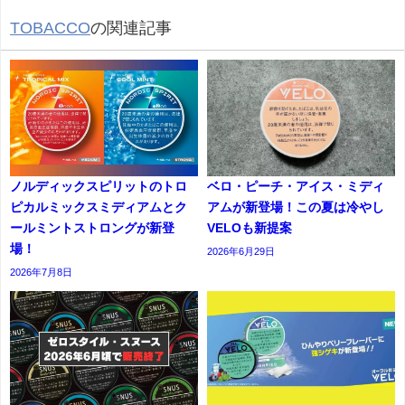
TOBACCO
の関連記事
ノルディックスピリットのトロ
ベロ・ピーチ・アイス・ミディ
ピカルミックスミディアムとク
アムが新登場！この夏は冷やし
ールミントストロングが新登
VELOも新提案
場！
2026年6月29日
2026年7月8日