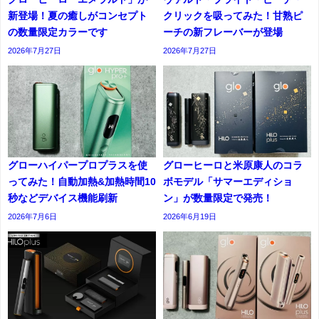
新登場！夏の癒しがコンセプト
クリックを吸ってみた！甘熟ピ
の数量限定カラーです
ーチの新フレーバーが登場
2026年7月27日
2026年7月27日
グローハイパープロプラスを使
グローヒーロと米原康人のコラ
ってみた！自動加熱&加熱時間10
ボモデル「サマーエディショ
秒などデバイス機能刷新
ン」が数量限定で発売！
2026年7月6日
2026年6月19日