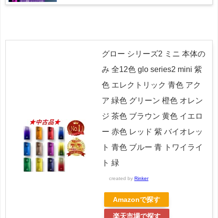
グロー シリーズ2 ミニ 本体の
み 全12色 glo series2 mini 紫
色 エレクトリック 青色 アク
ア 緑色 グリーン 橙色 オレン
ジ 茶色 ブラウン 黄色 イエロ
ー 赤色 レッド 紫 バイオレッ
ト 青色 ブルー 青 トワイライ
ト 緑
created by
Rinker
Amazonで探す
楽天市場で探す