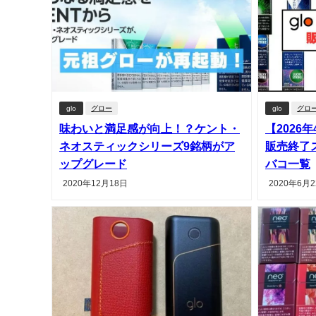
glo
グロー
glo
グロ
味わいと満足感が向上！？ケント・
【2026
ネオスティックシリーズ9銘柄がア
販売終了
ップグレード
バコ一覧
2020年12月18日
2020年6月