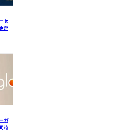
ーセ
改定
ーガ
同時