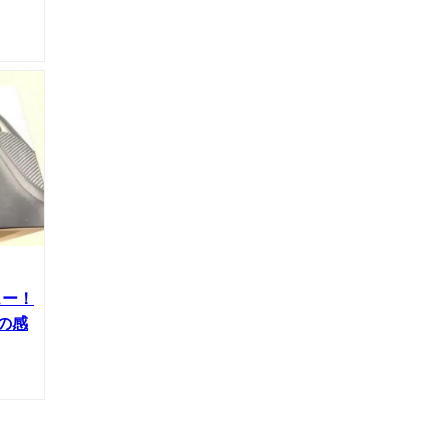
ュー！
の感