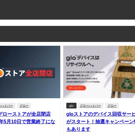
ーハイパー
グロー
glo
グローハイパー
グロー
グローストアが全店閉店
gloストアのデバイス回収サー
3年5月10日で営業終了にな
がスタート！抽選キャンペーン
もあります