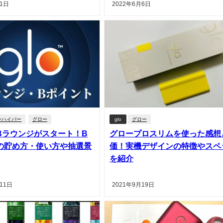
31日
2022年6月6日
ーハイパー
グロー
glo
グロー
Bラウンジがスタート！B
グロープロスリムを使った感想
の貯め方・使い方や抽選景
価！実機デザインの特徴やスペ
を紹介
11日
2021年9月19日