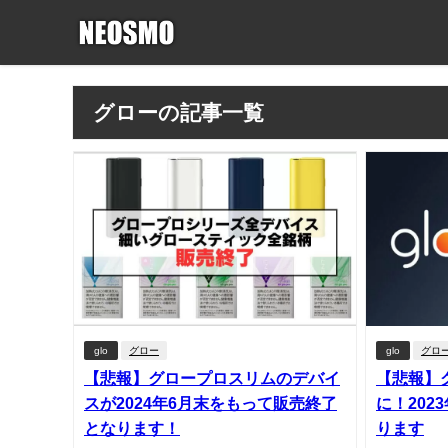
グローの記事一覧
glo
グロー
glo
グロ
【悲報】グロープロスリムのデバイ
【悲報】
スが2024年6月末をもって販売終了
に！202
となります！
ります