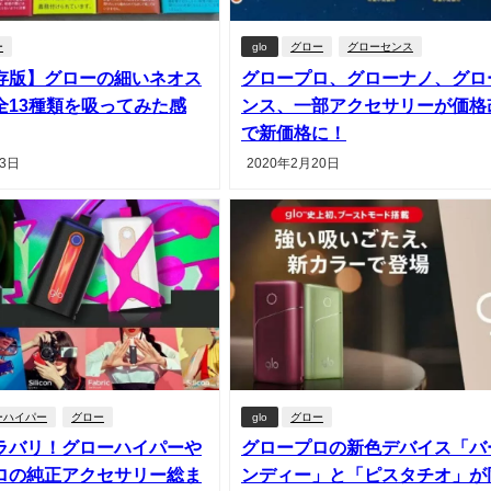
ー
glo
グロー
グローセンス
存版】グローの細いネオス
グロープロ、グローナノ、グロ
全13種類を吸ってみた感
ンス、一部アクセサリーが価格
で新価格に！
23日
2020年2月20日
ーハイパー
グロー
glo
グロー
ラバリ！グローハイパーや
グロープロの新色デバイス「バ
ロの純正アクセサリー総ま
ンディー」と「ピスタチオ」が