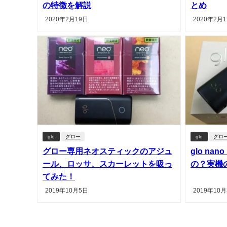
の特徴を解説
とめ
2020年2月19日
2020年2月
glo
グロー
glo
グロ
グロー専用ネオスティックのアジュ
glo n
ール、ロッサ、スカーレットを吸っ
の？実機
てみた！
2019年10月5日
2019年10