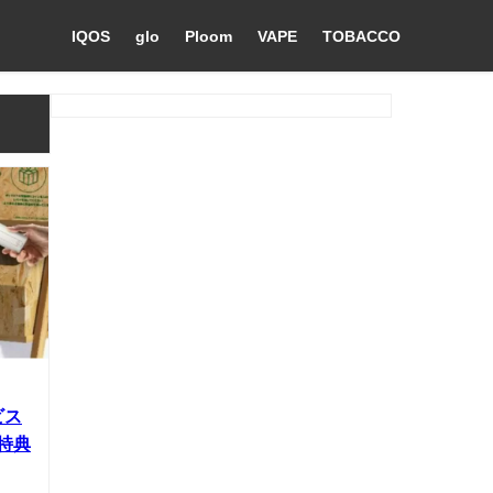
IQOS
glo
Ploom
VAPE
TOBACCO
ビス
特典