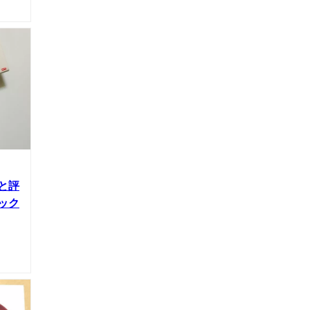
と評
ック