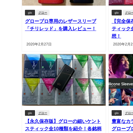
glo
グロー
glo
グロ
グロープロ専用のレザースリーブ
【完全保
「チリレッド」を購入レビュー！
ティック
想！
2020年2月27日
2020年2月
glo
グロー
glo
グロ
【永久保存版】グローの細いケント
豊富なカ
スティック全10種類を紹介！各銘柄
グロープ