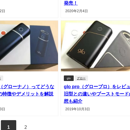
発売！
12日
2020年2月4日
ー
glo
グロー
ano（グローナノ）ってどうな
glo pro（グロープロ）をレビ
の特徴やデメリットを解説
旧型との違いやブーストモード
想も紹介
月3日
2019年10月3日
1
2