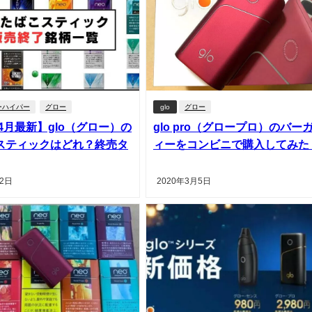
ーハイパー
グロー
glo
グロー
年4月最新】glo（グロー）の
glo pro（グロープロ）のバー
スティックはどれ？終売タ
ィーをコンビニで購入してみた
22日
2020年3月5日