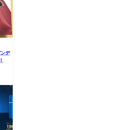
ガンデ
！