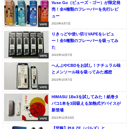
Vuse Go（ビューズ・ゴー）が限定発
売！全4種類のフレーバーを先行レビ
ュー
2023年4月7日
VAPE
りきっどや使い切りVAPEをレビュ
ー！全5種類のフレーバーを吸ってみ
た
2022年10月7日
VAPE
へんぷやCBDをお試し！ナチュラル味
とメンソール味を吸ってみた感想
2022年10月7日
VAPE
HIMASU 1Be3を試してみた！紙巻タ
バコ1本を3回吸える加熱式デバイスが
新登場
2021年12月10日
VAPE
【悲報】PULZE（パルズ）と