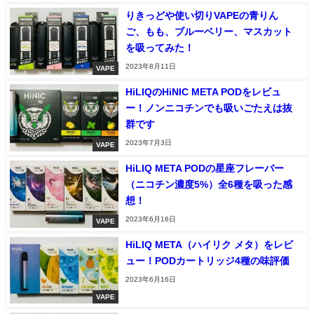
りきっどや使い切りVAPEの青りん
ご、もも、ブルーベリー、マスカット
を吸ってみた！
2023年8月11日
VAPE
HiLIQのHiNIC META PODをレビュ
ー！ノンニコチンでも吸いごたえは抜
群です
2023年7月3日
VAPE
HiLIQ META PODの星座フレーバー
（ニコチン濃度5%）全6種を吸った感
想！
2023年6月16日
VAPE
HiLIQ META（ハイリク メタ）をレビ
ュー！PODカートリッジ4種の味評価
2023年6月16日
VAPE