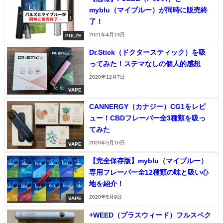
myblu（マイブルー）が同時に販売終
了！
2021年4月13日
PULZE
Dr.Stick（ドクタースティック）を吸
ってみた！ステマなしの個人的感想
2020年12月7日
VAPE
CANNERGY（カナジー）CG1をレビ
ュー！CBDフレーバー全3種類を吸っ
てみた
2020年5月16日
VAPE
【完全保存版】myblu（マイブルー）
専用フレーバー全12種類の味と吸い心
地を紹介！
2020年5月9日
VAPE
+WEED（プラスウィード）フルスペク