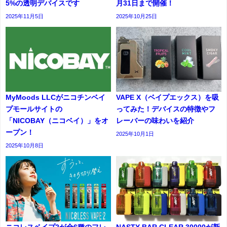
5%の透明デバイスです
月31日まで開催！
2025年11月5日
2025年10月25日
MyMoods LLCがニコチンベイ
VAPE X（ベイプエックス）を吸
プモールサイトの
ってみた！デバイスの特徴やフ
「NICOBAY（ニコベイ）」をオ
レーバーの味わいを紹介
ープン！
2025年10月1日
2025年10月8日
ニコレスベイプ2が全6種のフレ
NASTY BAR CLEAR 30000が新