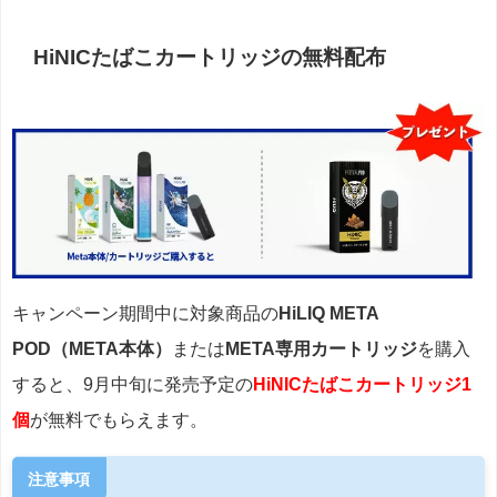
HiNICたばこカートリッジの無料配布
キャンペーン期間中に対象商品の
HiLIQ META
POD（META本体）
または
META専用カートリッジ
を購入
すると、9月中旬に発売予定の
HiNICたばこカートリッジ1
個
が無料でもらえます。
注意事項