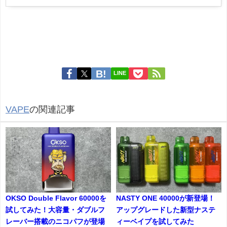
LINE
VAPE
の関連記事
OKSO Double Flavor 60000を
NASTY ONE 40000が新登場！
試してみた！大容量・ダブルフ
アップグレードした新型ナステ
レーバー搭載のニコパフが登場
ィーベイプを試してみた