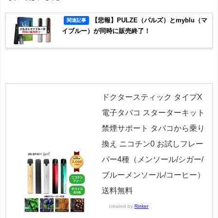
【悲報】PULZE（パルズ）とmyblu（マ
関連記事
イブルー）が同時に販売終了！
ドクタースティック タイプX
電子タバコ スターターキット
禁煙サポート タバコから乗り
換え ニコチン0 お試しフレー
バー4種（メンソール/シガー/
ブルーメンソール/コーヒー）
送料無料
created by
Rinker