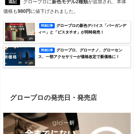
追記
グロープロに
新色モデル2種類
が追加され、本体
価格も
980円
に値下げされました。
グロープロの新色デバイス「バーガンデ
関連記事
ィー」と「ピスタチオ」が同時発売！
glo
グロープロ、グローナノ、グローセン
関連記事
ス、一部アクセサリーが価格改定で新価格に！
glo
グロープロの発売日・発売店