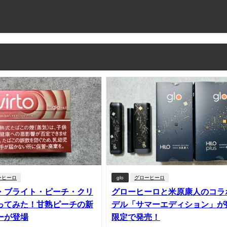
ーヒーロ
glo
グローヒーロ
・ブライト・ピーチ・クリ
グローヒーロと米原康人のコラ
ってみた！甘熟ピーチの新
デル「サマーエディション」が
ーが登場
限定で発売！