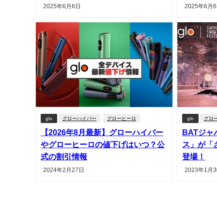
2025年6月6日
2025年6月
glo
グローハイパー
グローヒーロ
glo
グロ
【2026年8月最新】グローハイパー
BATジ
やグローヒーロの値下げはいつ？公
ス」が「
式の割引情報
登場！
2024年2月27日
2023年1月