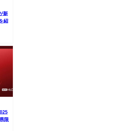
が新
を紹
025
県限