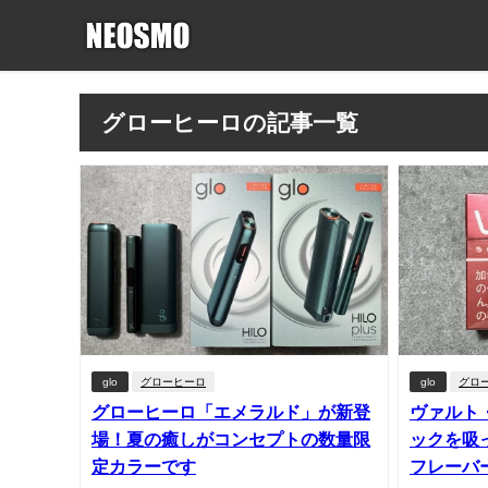
グローヒーロの記事一覧
glo
グローヒーロ
glo
グロ
グローヒーロ「エメラルド」が新登
ヴァルト
場！夏の癒しがコンセプトの数量限
ックを吸
定カラーです
フレーバ