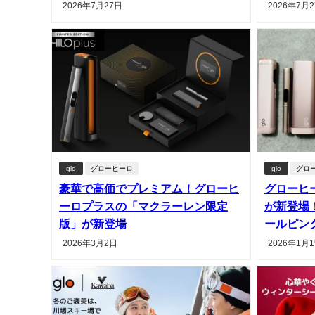
2026年7月27日
2026年7月
glo
グローヒーロ
glo
グロ
豪華で高価でプレミアム！グローヒ
グローヒ
ーロプラスの「マクラーレン限定
が新登場
版」が新登場
ールピン
2026年3月2日
2026年1月