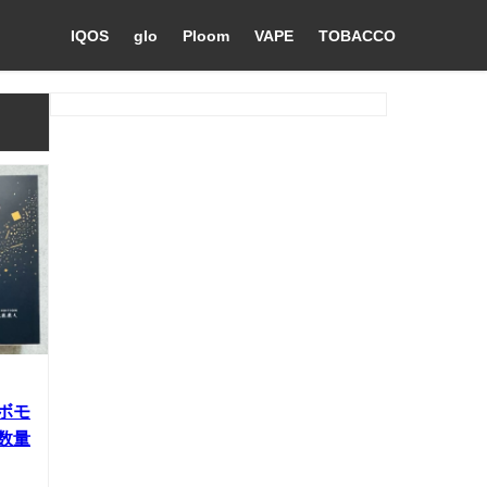
IQOS
glo
Ploom
VAPE
TOBACCO
ボモ
数量