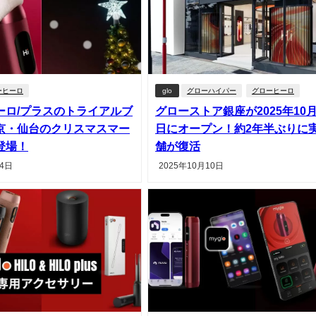
ーヒーロ
glo
グローハイパー
グローヒーロ
ーロ/プラスのトライアルブ
グローストア銀座が2025年10月
京・仙台のクリスマスマー
日にオープン！約2年半ぶりに
登場！
舗が復活
月4日
2025年10月10日