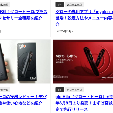
ーヒーロ
glo
グローヒーロ
便利！グローヒーロ/プラス
グローの専用アプリ「myglo」
クセサリー全種類を紹介
登場！設定方法やメニュー内容
介
2日
2025年6月9日
ーヒーロ
glo
グローヒーロ
ーロの実機レビュー！デバ
glo Hilo（グロー・ヒーロ）が2
徴や使い心地などを紹介
年6月9日より発売！まずは宮城
定で先行リリース