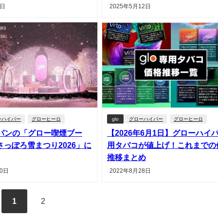
6日
2025年5月12日
ーハイパー
グローヒーロ
glo
グローハイパー
グローヒーロ
ャパンの「グロー喫煙ブー
【2026年6月1日】グローハイ
さっぽろ雪まつり2026」に
用タバコが値上げ！これまでの
推移まとめ
30日
2022年8月28日
1
2