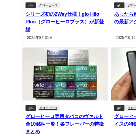
glo
グローヒーロ
glo
グロ
シリーズ初の2Way仕様！glo Hilo
あったら
Plus（グローヒーロプラス）が新登
の最新ア
場
2025年8月31日
2025年8月
glo
グローヒーロ
glo
グロ
グローヒーロ専用タバコのヴァルト
グローヒ
全10銘柄一覧！各フレーバーの特徴
イスの特
まとめ