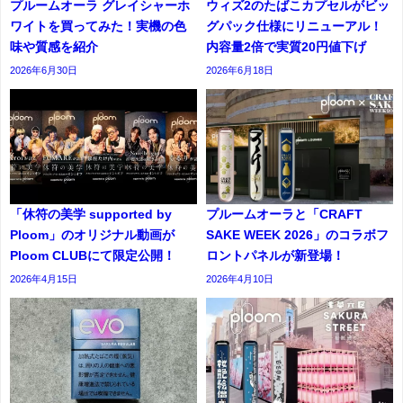
プルームオーラ グレイシャーホ
ウィズ2のたばこカプセルがビッ
ワイトを買ってみた！実機の色
グパック仕様にリニューアル！
味や質感を紹介
内容量2倍で実質20円値下げ
2026年6月30日
2026年6月18日
「休符の美学 supported by
プルームオーラと「CRAFT
Ploom」のオリジナル動画が
SAKE WEEK 2026」のコラボフ
Ploom CLUBにて限定公開！
ロントパネルが新登場！
2026年4月15日
2026年4月10日