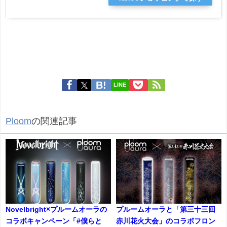
LINE
Ploom
の関連記事
Novelbright×プルームオーラの
プルームオーラと「第三十三回
コラボキャンペーン「#僕らと
赤川花火大会」のコラボフロン