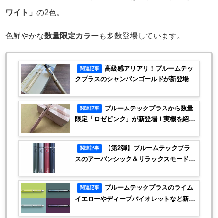
ワイト」
の2色。
色鮮やかな
数量限定カラー
も多数登場しています。
高級感アリアリ！プルームテッ
関連記事
クプラスのシャンパンゴールドが新登場
プルームテックプラスから数量
関連記事
限定「ロゼピンク」が新登場！実機を紹介
します
【第2弾】プルームテックプラ
関連記事
スのアーバンシック＆リラックスモードカ
ラーズ全4種類を紹介！
プルームテックプラスのライム
関連記事
イエローやディープバイオレットなど新色
4種を紹介！