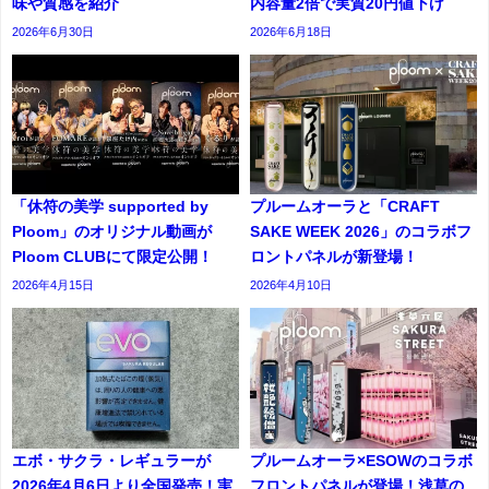
味や質感を紹介
内容量2倍で実質20円値下げ
2026年6月30日
2026年6月18日
「休符の美学 supported by
プルームオーラと「CRAFT
Ploom」のオリジナル動画が
SAKE WEEK 2026」のコラボフ
Ploom CLUBにて限定公開！
ロントパネルが新登場！
2026年4月15日
2026年4月10日
エボ・サクラ・レギュラーが
プルームオーラ×ESOWのコラボ
2026年4月6日より全国発売！実
フロントパネルが登場！浅草の