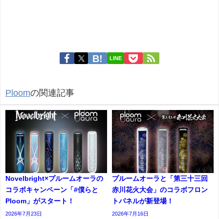
LINE
Ploom
の関連記事
Novelbright×プルームオーラの
プルームオーラと「第三十三回
コラボキャンペーン「#僕らと
赤川花火大会」のコラボフロン
Ploom」がスタート！
トパネルが新登場！
2026年7月23日
2026年7月16日