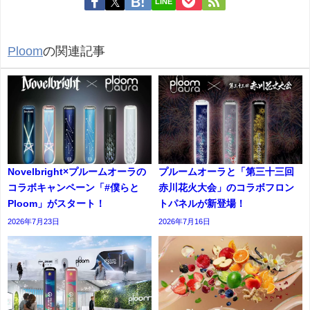
LINE
Ploom
の関連記事
Novelbright×プルームオーラの
プルームオーラと「第三十三回
コラボキャンペーン「#僕らと
赤川花火大会」のコラボフロン
Ploom」がスタート！
トパネルが新登場！
2026年7月23日
2026年7月16日