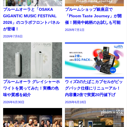
プルームオーラと「OSAKA
プルームショップ銀座店で
GIGANTIC MUSIC FESTIVAL
「Ploom Taste Journey」が開
2026」のコラボフロントパネル
催！開発中銘柄のお試しも可能
が登場！
2026年7月1日
2026年7月6日
プルームオーラ グレイシャーホ
ウィズ2のたばこカプセルがビッ
ワイトを買ってみた！実機の色
グパック仕様にリニューアル！
味や質感を紹介
内容量2倍で実質20円値下げ
2026年6月30日
2026年6月18日