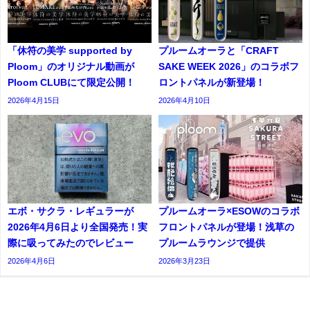
「休符の美学 supported by
プルームオーラと「CRAFT
Ploom」のオリジナル動画が
SAKE WEEK 2026」のコラボフ
Ploom CLUBにて限定公開！
ロントパネルが新登場！
2026年4月15日
2026年4月10日
エボ・サクラ・レギュラーが
プルームオーラ×ESOWのコラボ
2026年4月6日より全国発売！実
フロントパネルが登場！浅草の
際に吸ってみたのでレビュー
プルームラウンジで提供
2026年4月6日
2026年3月23日