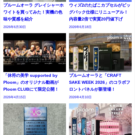
プルームオーラ グレイシャーホ
ウィズ2のたばこカプセルがビッ
ワイトを買ってみた！実機の色
グパック仕様にリニューアル！
味や質感を紹介
内容量2倍で実質20円値下げ
2026年6月30日
2026年6月18日
「休符の美学 supported by
プルームオーラと「CRAFT
Ploom」のオリジナル動画が
SAKE WEEK 2026」のコラボフ
Ploom CLUBにて限定公開！
ロントパネルが新登場！
2026年4月15日
2026年4月10日