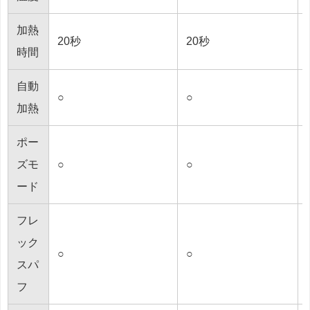
加熱
20秒
20秒
時間
自動
○
○
加熱
ポー
ズモ
○
○
ード
フレ
ック
○
○
スパ
フ