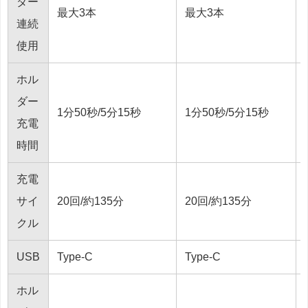
ダー
最大3本
最大3本
-
連続
使用
ホル
ダー
1分50秒/5分15秒
1分50秒/5分15秒
-
充電
時間
充電
サイ
20回/約135分
20回/約135分
クル
USB
Type-C
Type-C
ホル