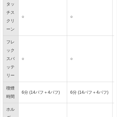
タッ
チス
○
○
クリ
ーン
フレ
ック
スバ
○
○
ッテ
リー
喫煙
6分 (14パフ＋4パフ)
6分 (14パフ＋4パフ)
時間
ホル