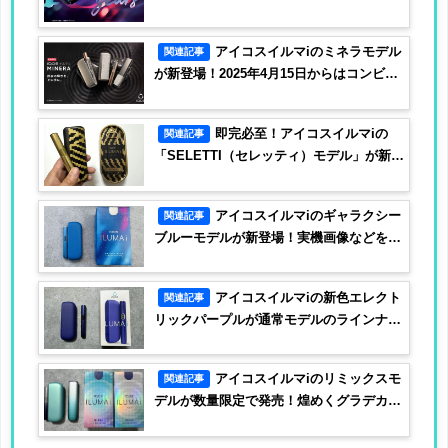
売
アイコスイルマiのミネラモデル
関連記事
が新登場！2025年4月15日からはコンビニ
でも発売
即完必至！アイコスイルマiの
関連記事
「SELETTI（セレッティ）モデル」が新登
場
アイコスイルマiのギャラクシー
関連記事
ブルーモデルが新登場！実機画像などを紹
介
アイコスイルマiの新色エレクト
関連記事
リックパープルが通常モデルのラインナッ
プに追加！
アイコスイルマiのリミックスモ
関連記事
デルが数量限定で発売！煌めくグラデカラ
ーをREMIX