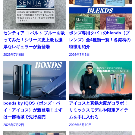
センティア コバルト ブルーを吸
ボンズ専用タバコのblends（ブ
ってみた！シリーズ史上最も濃
レンズ）全4種類一覧！各銘柄の
厚なレギュラーが新登場
特徴を紹介
2026年7月6日
2026年7月3日
bonds by IQOS（ボンズ・バ
アイコスと真鍋大度がコラボ！
イ・アイコス）が新登場！まず
リミックスモデルや限定アイテ
は一部地域で先行発売
ムを手に入れろ
2026年7月2日
2026年6月10日