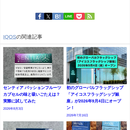
LINE
IQOS
の関連記事
センティア パッションフルーツ
初のグローバルフラッグシップ
カプセルの味と吸いごたえは？
「アイコスフラッグシップ銀
実際に試してみた
座」が2026年9月4日にオープ
ン！
2026年8月3日
2026年7月16日