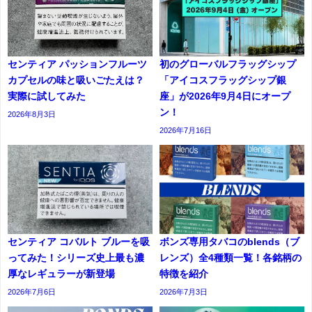
センティア パッションフルーツ
初のグローバルフラッグシップ
カプセルの味と吸いごたえは？
「アイコスフラッグシップ銀
実際に試してみた
座」が2026年9月4日にオープ
ン！
2026年8月3日
2026年7月16日
センティア コバルト ブルーを吸
ボンズ専用タバコのblends（ブ
ってみた！シリーズ史上最も濃
レンズ）全4種類一覧！各銘柄の
厚なレギュラーが新登場
特徴を紹介
2026年7月6日
2026年7月3日