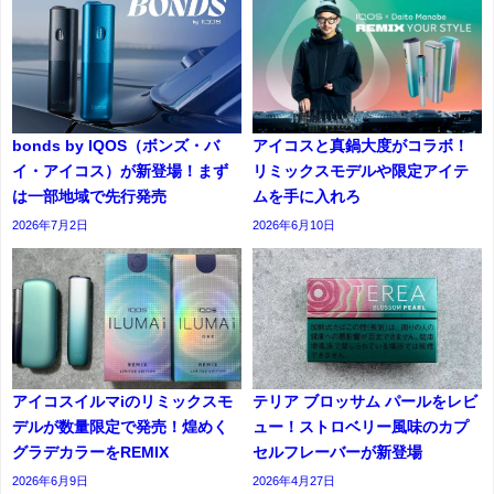
bonds by IQOS（ボンズ・バ
アイコスと真鍋大度がコラボ！
イ・アイコス）が新登場！まず
リミックスモデルや限定アイテ
は一部地域で先行発売
ムを手に入れろ
2026年7月2日
2026年6月10日
アイコスイルマiのリミックスモ
テリア ブロッサム パールをレビ
デルが数量限定で発売！煌めく
ュー！ストロベリー風味のカプ
グラデカラーをREMIX
セルフレーバーが新登場
2026年6月9日
2026年4月27日