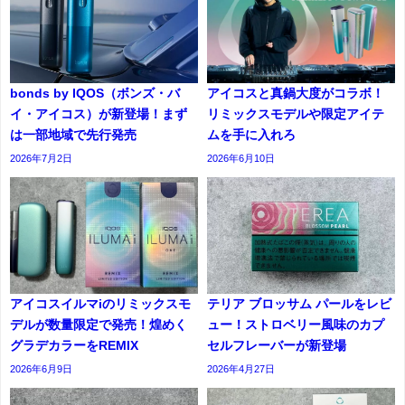
bonds by IQOS（ボンズ・バ
アイコスと真鍋大度がコラボ！
イ・アイコス）が新登場！まず
リミックスモデルや限定アイテ
は一部地域で先行発売
ムを手に入れろ
2026年7月2日
2026年6月10日
アイコスイルマiのリミックスモ
テリア ブロッサム パールをレビ
デルが数量限定で発売！煌めく
ュー！ストロベリー風味のカプ
グラデカラーをREMIX
セルフレーバーが新登場
2026年6月9日
2026年4月27日