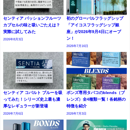
センティア パッションフルーツ
初のグローバルフラッグシップ
カプセルの味と吸いごたえは？
「アイコスフラッグシップ銀
実際に試してみた
座」が2026年9月4日にオープ
ン！
2026年8月3日
2026年7月16日
センティア コバルト ブルーを吸
ボンズ専用タバコのblends（ブ
ってみた！シリーズ史上最も濃
レンズ）全4種類一覧！各銘柄の
厚なレギュラーが新登場
特徴を紹介
2026年7月6日
2026年7月3日