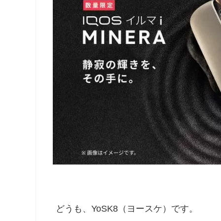
どうも、YoSK8（ヨースケ）です。