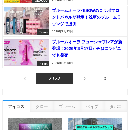
TOBACCO
プルームオーラ×ESOWのコラボフロ
ントパネルが登場！浅草のプルームラ
ウンジで提供
2026年3月23日
Ploom
プルームオーラ フューシャフレアが新
登場！2026年3月17日からはコンビニ
でも発売
2026年3月10日
Ploom
2 / 32
アイコス
グロー
プルーム
ベイプ
タバコ