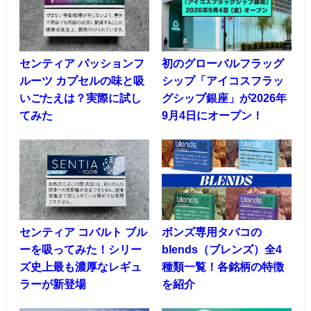
センティア パッションフ
初のグローバルフラッグ
ルーツ カプセルの味と吸
シップ「アイコスフラッ
いごたえは？実際に試し
グシップ銀座」が2026年
てみた
9月4日にオープン！
センティア コバルト ブル
ボンズ専用タバコの
ーを吸ってみた！シリー
blends（ブレンズ）全4
ズ史上最も濃厚なレギュ
種類一覧！各銘柄の特徴
ラーが新登場
を紹介