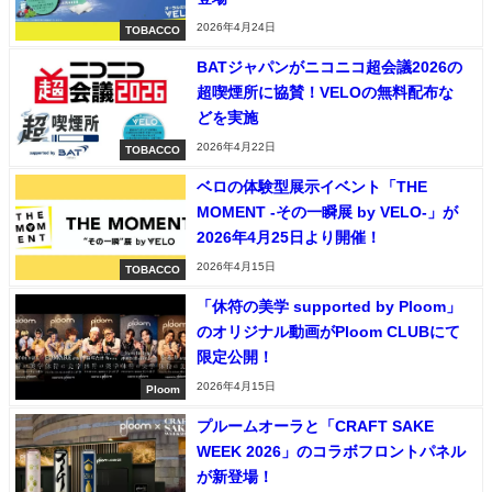
2026年4月24日
TOBACCO
BATジャパンがニコニコ超会議2026の
超喫煙所に協賛！VELOの無料配布な
どを実施
2026年4月22日
TOBACCO
ベロの体験型展示イベント「THE
MOMENT -その一瞬展 by VELO-」が
2026年4月25日より開催！
2026年4月15日
TOBACCO
「休符の美学 supported by Ploom」
のオリジナル動画がPloom CLUBにて
限定公開！
2026年4月15日
Ploom
プルームオーラと「CRAFT SAKE
WEEK 2026」のコラボフロントパネル
が新登場！