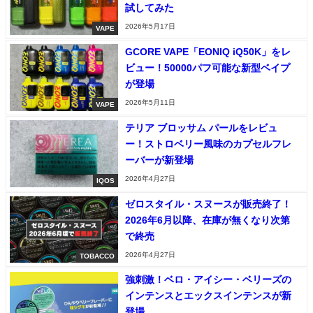
試してみた
2026年5月17日
VAPE
GCORE VAPE「EONIQ iQ50K」をレ
ビュー！50000パフ可能な新型ベイプ
が登場
2026年5月11日
VAPE
テリア ブロッサム パールをレビュ
ー！ストロベリー風味のカプセルフレ
ーバーが新登場
2026年4月27日
IQOS
ゼロスタイル・スヌースが販売終了！
2026年6月以降、在庫が無くなり次第
で終売
2026年4月27日
TOBACCO
強刺激！ベロ・アイシー・ベリーズの
インテンスとエックスインテンスが新
登場