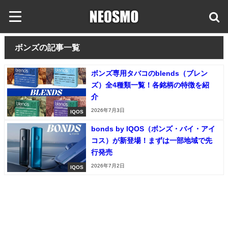
ボンズの記事一覧
ボンズ専用タバコのblends（ブレン
ズ）全4種類一覧！各銘柄の特徴を紹
介
2026年7月3日
IQOS
bonds by IQOS（ボンズ・バイ・アイ
コス）が新登場！まずは一部地域で先
行発売
2026年7月2日
IQOS