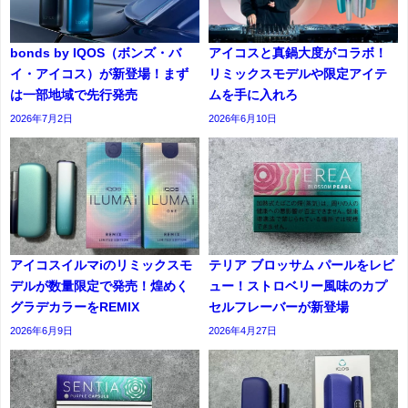
bonds by IQOS（ボンズ・バ
アイコスと真鍋大度がコラボ！
イ・アイコス）が新登場！まず
リミックスモデルや限定アイテ
は一部地域で先行発売
ムを手に入れろ
2026年7月2日
2026年6月10日
アイコスイルマiのリミックスモ
テリア ブロッサム パールをレビ
デルが数量限定で発売！煌めく
ュー！ストロベリー風味のカプ
グラデカラーをREMIX
セルフレーバーが新登場
2026年6月9日
2026年4月27日