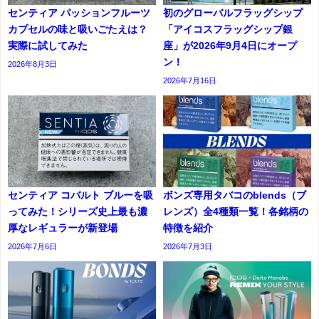
センティア パッションフルーツ
初のグローバルフラッグシップ
カプセルの味と吸いごたえは？
「アイコスフラッグシップ銀
実際に試してみた
座」が2026年9月4日にオープ
ン！
2026年8月3日
2026年7月16日
センティア コバルト ブルーを吸
ボンズ専用タバコのblends（ブ
ってみた！シリーズ史上最も濃
レンズ）全4種類一覧！各銘柄の
厚なレギュラーが新登場
特徴を紹介
2026年7月6日
2026年7月3日