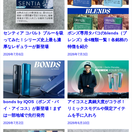
センティア コバルト ブルーを吸
ボンズ専用タバコのblends（ブ
ってみた！シリーズ史上最も濃
レンズ）全4種類一覧！各銘柄の
厚なレギュラーが新登場
特徴を紹介
2026年7月6日
2026年7月3日
bonds by IQOS（ボンズ・バ
アイコスと真鍋大度がコラボ！
イ・アイコス）が新登場！まず
リミックスモデルや限定アイテ
は一部地域で先行発売
ムを手に入れろ
2026年7月2日
2026年6月10日