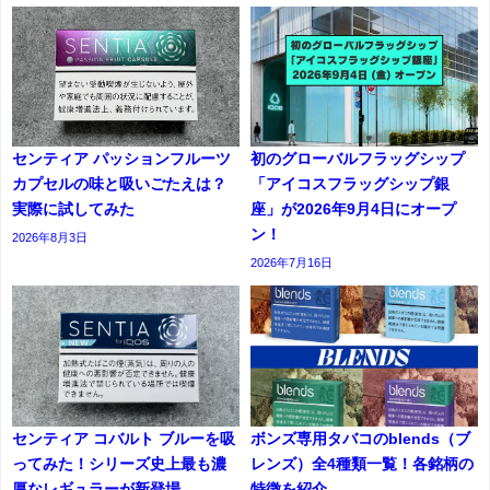
センティア パッションフルーツ
初のグローバルフラッグシップ
カプセルの味と吸いごたえは？
「アイコスフラッグシップ銀
実際に試してみた
座」が2026年9月4日にオープ
ン！
2026年8月3日
2026年7月16日
センティア コバルト ブルーを吸
ボンズ専用タバコのblends（ブ
ってみた！シリーズ史上最も濃
レンズ）全4種類一覧！各銘柄の
厚なレギュラーが新登場
特徴を紹介