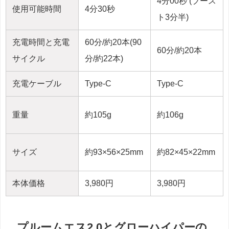
4分00秒 (ブース
使用可能時間
4分30秒
ト3分半)
充電時間と充電
60分/約20本(90
60分/約20本
サイクル
分/約22本)
充電ケーブル
Type-C
Type-C
重量
約105g
約106g
サイズ
約93×56×25mm
約82×45×22mm
本体価格
3,980円
3,980円
プルームエス2.0とグローハイパーの