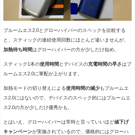
プルームエス2.0とグローハイパーのスペックを比較する
と、スティックの連続使用回数にほとんど違いませんが、
加熱待ち時間
はグローハイパーの方が少しだけ短め。
スティック1本の
使用時間
とデバイスの
充電時間の早さ
はプ
ルームエス2.0に軍配が上がります。
加熱モードの切り替えによる
使用時間の減少
もプルームエ
ス2.0にはないので、デバイスのスペック的にはプルームエ
ス2.0の方が少しだけ優秀かも。
とはいえ、グローハイパーは常時と言っていいほど
値下げ
キャンペーン
が実施されているので、価格的にはグローハ