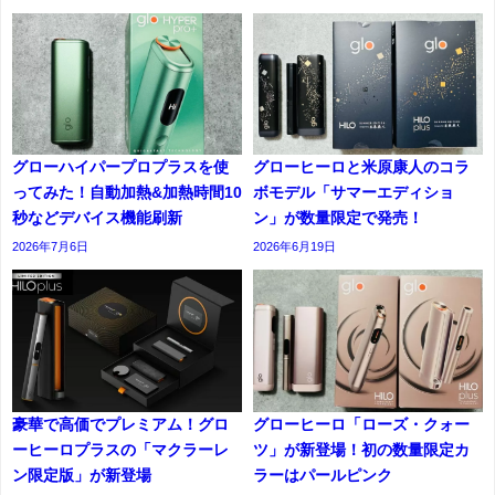
グローハイパープロプラスを使
グローヒーロと米原康人のコラ
ってみた！自動加熱&加熱時間10
ボモデル「サマーエディショ
秒などデバイス機能刷新
ン」が数量限定で発売！
2026年7月6日
2026年6月19日
豪華で高価でプレミアム！グロ
グローヒーロ「ローズ・クォー
ーヒーロプラスの「マクラーレ
ツ」が新登場！初の数量限定カ
ン限定版」が新登場
ラーはパールピンク