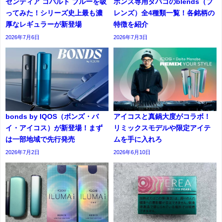
センティア コバルト ブルーを吸
ボンズ専用タバコのblends（ブ
ってみた！シリーズ史上最も濃
レンズ）全4種類一覧！各銘柄の
厚なレギュラーが新登場
特徴を紹介
2026年7月6日
2026年7月3日
bonds by IQOS（ボンズ・バ
アイコスと真鍋大度がコラボ！
イ・アイコス）が新登場！まず
リミックスモデルや限定アイテ
は一部地域で先行発売
ムを手に入れろ
2026年7月2日
2026年6月10日