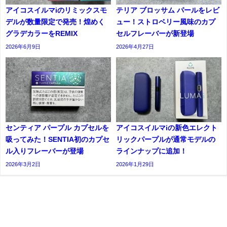
アイコスイルマiのリミックスモ
テリア ブロッサム パールをレビ
デルが数量限定で発売！煌めく
ュー！ストロベリー風味のカプ
グラデカラーをREMIX
セルフレーバーが新登場
2026年6月9日
2026年4月27日
センティア パープル カプセルを
アイコスイルマiの新色エレクト
吸ってみた！SENTIA初のカプセ
リックパープルが通常モデルの
ル入りフレーバーが登場
ラインナップに追加！
2026年3月2日
2026年1月29日