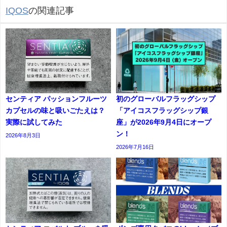
IQOS
の関連記事
センティア パッションフルーツ
初のグローバルフラッグシップ
カプセルの味と吸いごたえは？
「アイコスフラッグシップ銀
実際に試してみた
座」が2026年9月4日にオープ
ン！
2026年8月3日
2026年7月16日