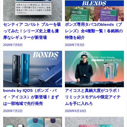
センティア コバルト ブルーを吸
ボンズ専用タバコのblends（ブ
ってみた！シリーズ史上最も濃
レンズ）全4種類一覧！各銘柄の
厚なレギュラーが新登場
特徴を紹介
2026年7月6日
2026年7月3日
bonds by IQOS（ボンズ・バ
アイコスと真鍋大度がコラボ！
イ・アイコス）が新登場！まず
リミックスモデルや限定アイテ
は一部地域で先行発売
ムを手に入れろ
2026年7月2日
2026年6月10日