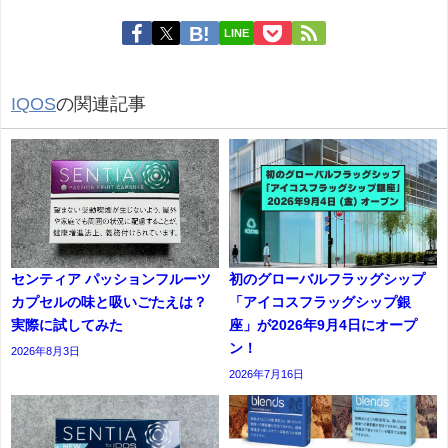
LINE
IQOS
の関連記事
センティア パッションフルーツ
初のグローバルフラッグシップ
カプセルの味と吸いごたえは？
「アイコスフラッグシップ銀
実際に試してみた
座」が2026年9月4日にオープ
ン！
2026年8月3日
2026年7月16日