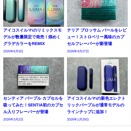
アイコスイルマiのリミックスモ
テリア ブロッサム パールをレビ
デルが数量限定で発売！煌めく
ュー！ストロベリー風味のカプ
グラデカラーをREMIX
セルフレーバーが新登場
2026年6月9日
2026年4月27日
センティア パープル カプセルを
アイコスイルマiの新色エレクト
吸ってみた！SENTIA初のカプセ
リックパープルが通常モデルの
ル入りフレーバーが登場
ラインナップに追加！
2026年3月2日
2026年1月29日