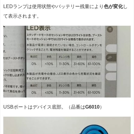
LEDランプは使用状態やバッテリー残量により
色が変化
し
て表示されます。
USBポートはデバイス底部。（品番は
G6010
）