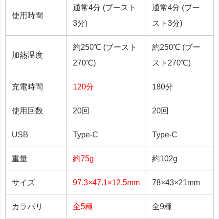
通常4分 (ブースト
通常4分 (ブー
使用時間
3分)
スト3分)
約250℃ (ブースト
約250℃ (ブー
加熱温度
270℃)
スト270℃)
充電時間
120分
180分
使用回数
20回
20回
USB
Type-C
Type-C
重量
約75g
約102g
サイズ
97.3×47.1×12.5mm
78×43×21mm
カラバリ
全5種
全9種