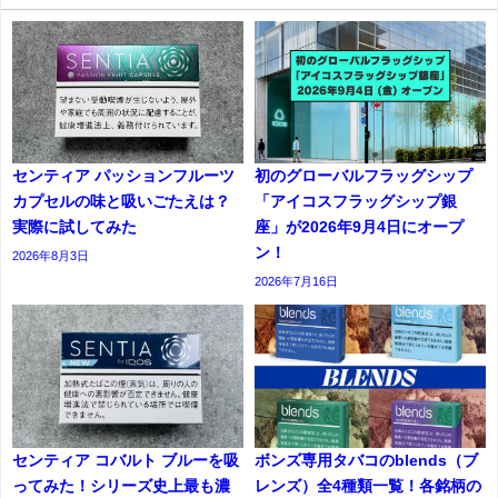
センティア パッションフルーツ
初のグローバルフラッグシップ
カプセルの味と吸いごたえは？
「アイコスフラッグシップ銀
実際に試してみた
座」が2026年9月4日にオープ
ン！
2026年8月3日
2026年7月16日
センティア コバルト ブルーを吸
ボンズ専用タバコのblends（ブ
ってみた！シリーズ史上最も濃
レンズ）全4種類一覧！各銘柄の