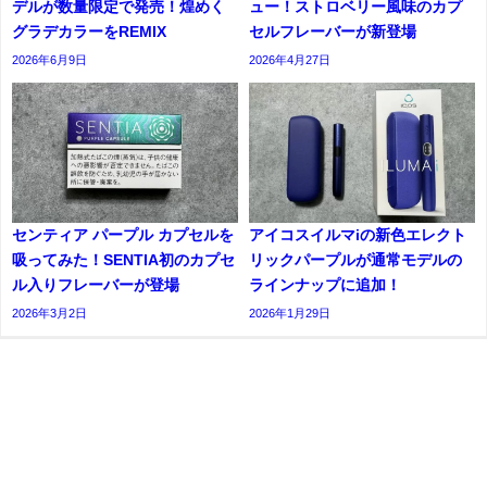
デルが数量限定で発売！煌めく
ュー！ストロベリー風味のカプ
グラデカラーをREMIX
セルフレーバーが新登場
2026年6月9日
2026年4月27日
センティア パープル カプセルを
アイコスイルマiの新色エレクト
吸ってみた！SENTIA初のカプセ
リックパープルが通常モデルの
ル入りフレーバーが登場
ラインナップに追加！
2026年3月2日
2026年1月29日