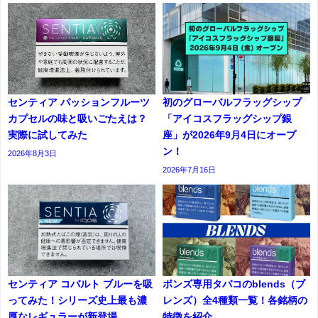
センティア パッションフルーツ
初のグローバルフラッグシップ
カプセルの味と吸いごたえは？
「アイコスフラッグシップ銀
実際に試してみた
座」が2026年9月4日にオープ
ン！
2026年8月3日
2026年7月16日
センティア コバルト ブルーを吸
ボンズ専用タバコのblends（ブ
ってみた！シリーズ史上最も濃
レンズ）全4種類一覧！各銘柄の
厚なレギュラーが新登場
特徴を紹介