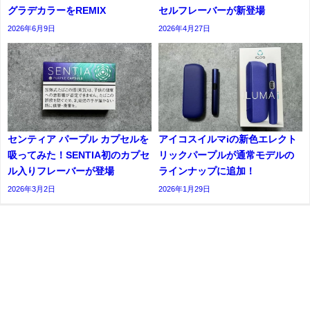
グラデカラーをREMIX
セルフレーバーが新登場
2026年6月9日
2026年4月27日
センティア パープル カプセルを
アイコスイルマiの新色エレクト
吸ってみた！SENTIA初のカプセ
リックパープルが通常モデルの
ル入りフレーバーが登場
ラインナップに追加！
2026年3月2日
2026年1月29日