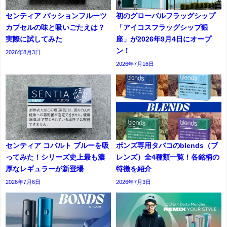
センティア パッションフルーツ
初のグローバルフラッグシップ
カプセルの味と吸いごたえは？
「アイコスフラッグシップ銀
実際に試してみた
座」が2026年9月4日にオープ
ン！
2026年8月3日
2026年7月16日
センティア コバルト ブルーを吸
ボンズ専用タバコのblends（ブ
ってみた！シリーズ史上最も濃
レンズ）全4種類一覧！各銘柄の
厚なレギュラーが新登場
特徴を紹介
2026年7月6日
2026年7月3日