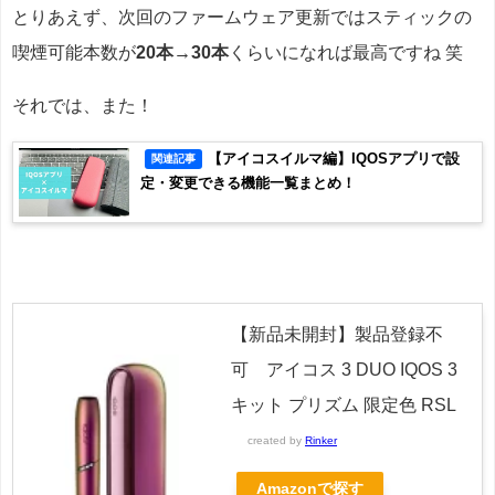
とりあえず、次回のファームウェア更新ではスティックの
喫煙可能本数が
20本→30本
くらいになれば最高ですね 笑
それでは、また！
【アイコスイルマ編】IQOSアプリで設
関連記事
定・変更できる機能一覧まとめ！
【新品未開封】製品登録不
可 アイコス 3 DUO IQOS 3
キット プリズム 限定色 RSL
created by
Rinker
Amazonで探す