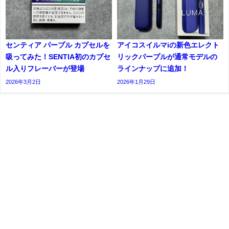
センティア パープル カプセルを
アイコスイルマiの新色エレクト
吸ってみた！SENTIA初のカプセ
リックパープルが通常モデルの
ル入りフレーバーが登場
ラインナップに追加！
2026年3月2日
2026年1月29日