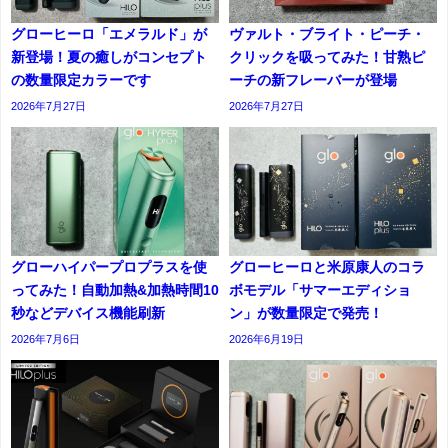
グローヒーロ「エメラルド」が
ヴァルト・ブライト・ピーチ・
新登場！夏の癒しがコンセプト
クリックを吸ってみた！甘熟ピ
の数量限定カラーです
ーチの新フレーバーが登場
2026年7月27日
2026年7月27日
グローハイパープロプラスを使
グローヒーロと米原康人のコラ
ってみた！自動加熱&加熱時間10
ボモデル「サマーエディショ
秒などデバイス機能刷新
ン」が数量限定で発売！
2026年7月6日
2026年6月19日