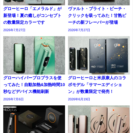
グローヒーロ「エメラルド」が
ヴァルト・ブライト・ピーチ・
新登場！夏の癒しがコンセプト
クリックを吸ってみた！甘熟ピ
の数量限定カラーです
ーチの新フレーバーが登場
2026年7月27日
2026年7月27日
グローハイパープロプラスを使
グローヒーロと米原康人のコラ
ってみた！自動加熱&加熱時間10
ボモデル「サマーエディショ
秒などデバイス機能刷新
ン」が数量限定で発売！
2026年7月6日
2026年6月19日