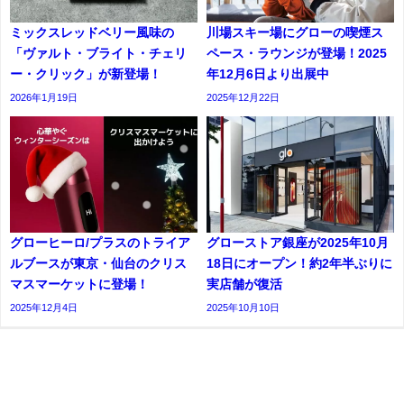
ミックスレッドベリー風味の
川場スキー場にグローの喫煙ス
「ヴァルト・ブライト・チェリ
ペース・ラウンジが登場！2025
ー・クリック」が新登場！
年12月6日より出展中
2026年1月19日
2025年12月22日
グローヒーロ/プラスのトライア
グローストア銀座が2025年10月
ルブースが東京・仙台のクリス
18日にオープン！約2年半ぶりに
マスマーケットに登場！
実店舗が復活
2025年12月4日
2025年10月10日