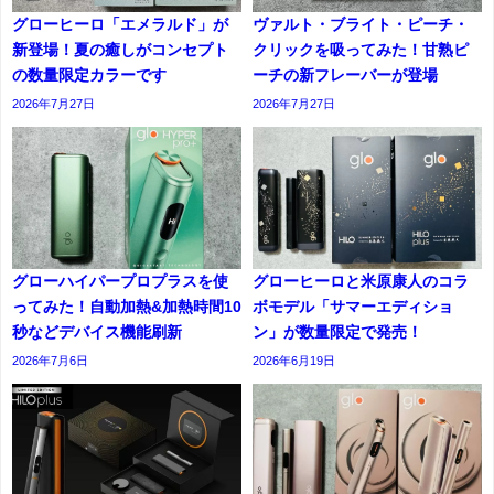
グローヒーロ「エメラルド」が
ヴァルト・ブライト・ピーチ・
新登場！夏の癒しがコンセプト
クリックを吸ってみた！甘熟ピ
の数量限定カラーです
ーチの新フレーバーが登場
2026年7月27日
2026年7月27日
グローハイパープロプラスを使
グローヒーロと米原康人のコラ
ってみた！自動加熱&加熱時間10
ボモデル「サマーエディショ
秒などデバイス機能刷新
ン」が数量限定で発売！
2026年7月6日
2026年6月19日