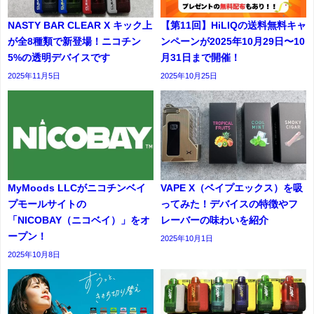
NASTY BAR CLEAR X キック上
【第11回】HiLIQの送料無料キャ
が全8種類で新登場！ニコチン
ンペーンが2025年10月29日〜10
5%の透明デバイスです
月31日まで開催！
2025年11月5日
2025年10月25日
MyMoods LLCがニコチンベイ
VAPE X（ベイプエックス）を吸
プモールサイトの
ってみた！デバイスの特徴やフ
「NICOBAY（ニコベイ）」をオ
レーバーの味わいを紹介
ープン！
2025年10月1日
2025年10月8日