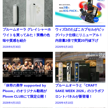
プルームオーラ グレイシャーホ
ウィズ2のたばこカプセルがビッ
ワイトを買ってみた！実機の色
グパック仕様にリニューアル！
味や質感を紹介
内容量2倍で実質20円値下げ
2026年6月30日
2026年6月18日
「休符の美学 supported by
プルームオーラと「CRAFT
Ploom」のオリジナル動画が
SAKE WEEK 2026」のコラボフ
Ploom CLUBにて限定公開！
ロントパネルが新登場！
2026年4月15日
2026年4月10日