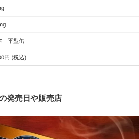
mg
mg
0本｜平型缶
000円 (税込)
の発売日や販売店