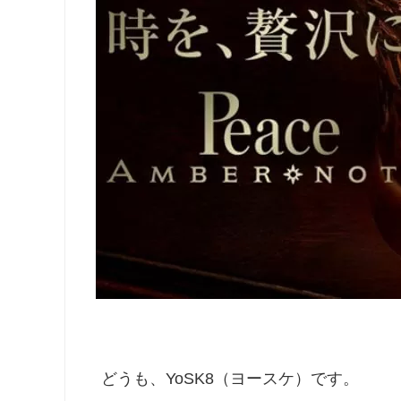
どうも、YoSK8（ヨースケ）です。