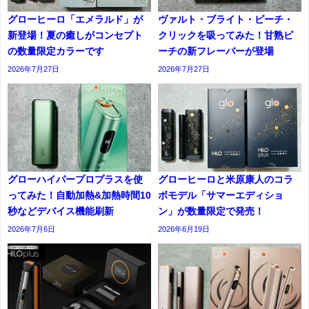
グローヒーロ「エメラルド」が
ヴァルト・ブライト・ピーチ・
新登場！夏の癒しがコンセプト
クリックを吸ってみた！甘熟ピ
の数量限定カラーです
ーチの新フレーバーが登場
2026年7月27日
2026年7月27日
グローハイパープロプラスを使
グローヒーロと米原康人のコラ
ってみた！自動加熱&加熱時間10
ボモデル「サマーエディショ
秒などデバイス機能刷新
ン」が数量限定で発売！
2026年7月6日
2026年6月19日