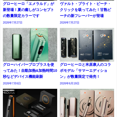
グローヒーロ「エメラルド」が
ヴァルト・ブライト・ピーチ・
新登場！夏の癒しがコンセプト
クリックを吸ってみた！甘熟ピ
の数量限定カラーです
ーチの新フレーバーが登場
2026年7月27日
2026年7月27日
グローハイパープロプラスを使
グローヒーロと米原康人のコラ
ってみた！自動加熱&加熱時間10
ボモデル「サマーエディショ
秒などデバイス機能刷新
ン」が数量限定で発売！
2026年7月6日
2026年6月19日