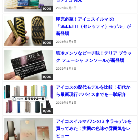
2025年9月3日
IQOS
即完必至！アイコスイルマiの
「SELETTI（セレッティ）モデル」が
新登場
2025年8月6日
IQOS
強冷メンソなピーチ味！テリア ブラッ
ク フューシャ メンソールが新登場
2025年8月4日
IQOS
アイコスの歴代モデルを比較！初代か
ら最新現行デバイスまでを一挙紹介
2025年6月1日
IQOS
アイコスイルマiワンのミネラモデルを
買ってみた！実機の色味や雰囲気をレ
ビュー