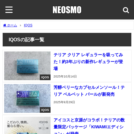
ホーム
IQOS
IQOSの記事一覧
テリア クリア レギュラーを吸ってみ
た！約3年ぶりの新作レギュラーが登
場
2025年10月14日
IQOS
芳醇ベリーなカプセルメンソール！テ
リア ベルベット パールが新発売
2025年9月29日
IQOS
アイコスと京源がコラボ！テリアの数
量限定パッケージ「KIWAMIエディシ
ョン」が発売