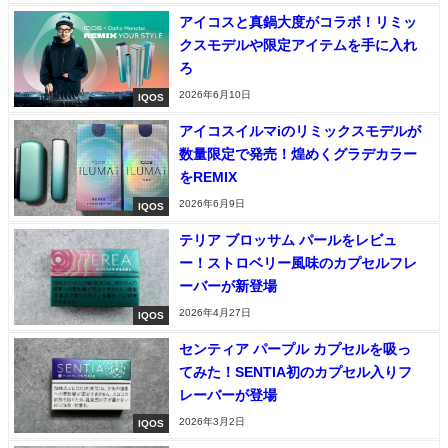
アイコスと真鍋大度がコラボ！リミッ
クスモデルや限定アイテムを手に入れ
ろ
2026年6月10日
IQOS
アイコスイルマiのリミックスモデルが
数量限定で発売！煌めくグラデカラー
をREMIX
2026年6月9日
IQOS
テリア ブロッサム パールをレビュ
ー！ストロベリー風味のカプセルフレ
ーバーが新登場
2026年4月27日
IQOS
センティア パープル カプセルを吸っ
てみた！SENTIA初のカプセル入りフ
レーバーが登場
2026年3月2日
IQOS