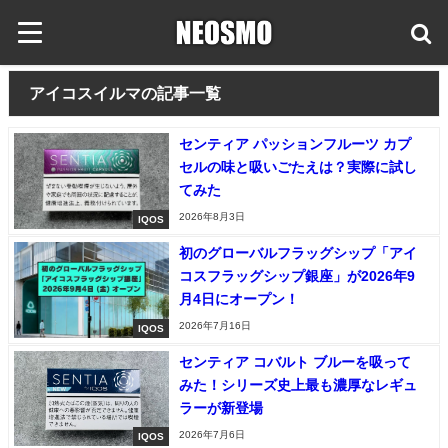
アイコスイルマの記事一覧
センティア パッションフルーツ カプ
セルの味と吸いごたえは？実際に試し
てみた
2026年8月3日
IQOS
初のグローバルフラッグシップ「アイ
コスフラッグシップ銀座」が2026年9
月4日にオープン！
2026年7月16日
IQOS
センティア コバルト ブルーを吸って
みた！シリーズ史上最も濃厚なレギュ
ラーが新登場
2026年7月6日
IQOS