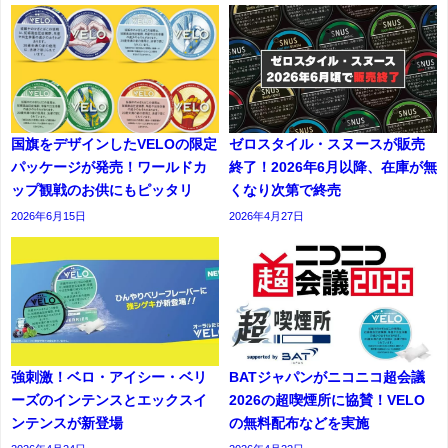
国旗をデザインしたVELOの限定
ゼロスタイル・スヌースが販売
パッケージが発売！ワールドカ
終了！2026年6月以降、在庫が無
ップ観戦のお供にもピッタリ
くなり次第で終売
2026年6月15日
2026年4月27日
強刺激！ベロ・アイシー・ベリ
BATジャパンがニコニコ超会議
ーズのインテンスとエックスイ
2026の超喫煙所に協賛！VELO
ンテンスが新登場
の無料配布などを実施