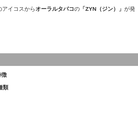
のアイコスから
オーラルタバコ
の
「ZYN（ジン）」
が発
特徴
種類