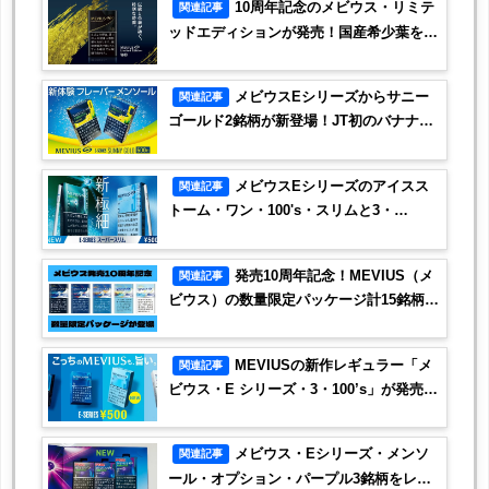
10周年記念のメビウス・リミテ
関連記事
ッドエディションが発売！国産希少葉を特
別にブレンド
メビウスEシリーズからサニー
関連記事
ゴールド2銘柄が新登場！JT初のバナナフ
レーバーです
メビウスEシリーズのアイスス
関連記事
トーム・ワン・100's・スリムと3・
100's・スリムが新登場！
発売10周年記念！MEVIUS（メ
関連記事
ビウス）の数量限定パッケージ計15銘柄が
登場
MEVIUSの新作レギュラー「メ
関連記事
ビウス・E シリーズ・3・100’s」が発売決
定！
メビウス・Eシリーズ・メンソ
関連記事
ール・オプション・パープル3銘柄をレビ