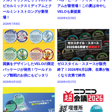
ピカルミックスミディアムとク
アムが新登場！この夏は冷やし
ールミントストロングが新登
VELOも新提案
場！
2026年6月29日
2026年7月8日
国旗をデザインしたVELOの限定
ゼロスタイル・スヌースが販売
パッケージが発売！ワールドカ
終了！2026年6月以降、在庫が無
ップ観戦のお供にもピッタリ
くなり次第で終売
2026年6月15日
2026年4月27日