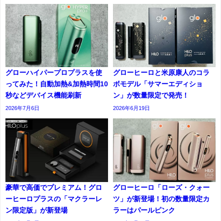
グローハイパープロプラスを使
グローヒーロと米原康人のコラ
ってみた！自動加熱&加熱時間10
ボモデル「サマーエディショ
秒などデバイス機能刷新
ン」が数量限定で発売！
2026年7月6日
2026年6月19日
豪華で高価でプレミアム！グロ
グローヒーロ「ローズ・クォー
ーヒーロプラスの「マクラーレ
ツ」が新登場！初の数量限定カ
ン限定版」が新登場
ラーはパールピンク