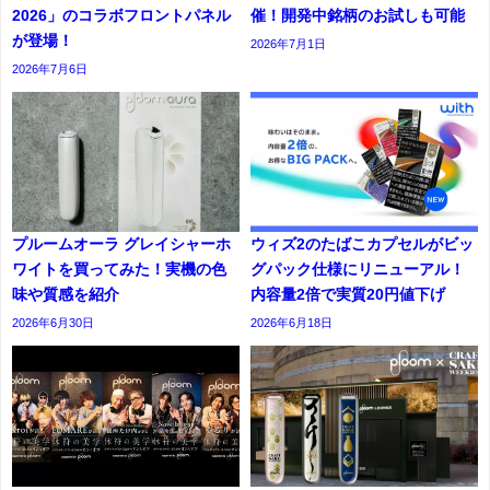
2026」のコラボフロントパネル
催！開発中銘柄のお試しも可能
が登場！
2026年7月1日
2026年7月6日
プルームオーラ グレイシャーホ
ウィズ2のたばこカプセルがビッ
ワイトを買ってみた！実機の色
グパック仕様にリニューアル！
味や質感を紹介
内容量2倍で実質20円値下げ
2026年6月30日
2026年6月18日