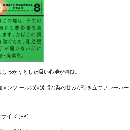
は
しっかりとした吸い心地
が特徴。
強メンソ ールの清涼感と梨の甘みが引き立つフレーバー
サイズ (FK)