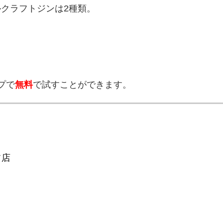
ルクラフトジンは2種類。
ップで
無料
で試すことができます。
フ店