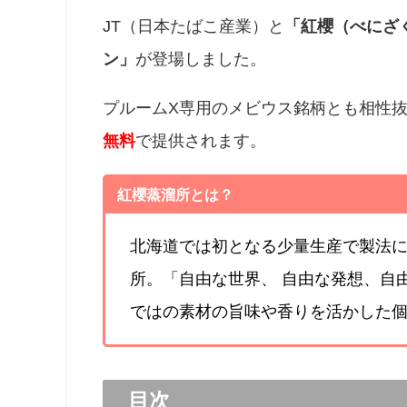
JT（日本たばこ産業）と
「紅櫻（べにざ
ン」
が登場しました。
プルームX専用のメビウス銘柄とも相性抜
無料
で提供されます。
紅櫻蒸溜所とは？
北海道では初となる少量生産で製法
所。「自由な世界、 自由な発想、自
ではの素材の旨味や香りを活かした
目次