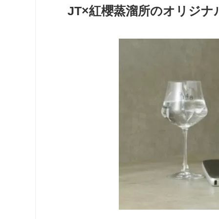
JT×紅櫻蒸溜所のオリジ