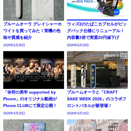
プルームオーラ グレイシャーホ
ウィズ2のたばこカプセルがビッ
ワイトを買ってみた！実機の色
グパック仕様にリニューアル！
味や質感を紹介
内容量2倍で実質20円値下げ
2026年6月30日
2026年6月18日
「休符の美学 supported by
プルームオーラと「CRAFT
Ploom」のオリジナル動画が
SAKE WEEK 2026」のコラボフ
Ploom CLUBにて限定公開！
ロントパネルが新登場！
2026年4月15日
2026年4月10日