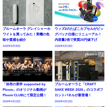
プルームオーラ グレイシャーホ
ウィズ2のたばこカプセルがビッ
ワイトを買ってみた！実機の色
グパック仕様にリニューアル！
味や質感を紹介
内容量2倍で実質20円値下げ
2026年6月30日
2026年6月18日
「休符の美学 supported by
プルームオーラと「CRAFT
Ploom」のオリジナル動画が
SAKE WEEK 2026」のコラボフ
Ploom CLUBにて限定公開！
ロントパネルが新登場！
2026年4月15日
2026年4月10日